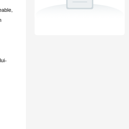
eable,
n
ui-