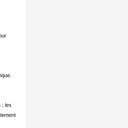
our
ique.
; les
alement