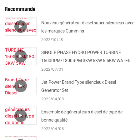
Recommandé
Nouveau générateur diesel super silencieux avec
les marques Cummins
2022
10
28
SINGLE PHASE HYDRO POWER TURBINE
1500RPM/1800RPM 3KW 5KW 5.5KW WATER
TURBINE FOR SALE
2022
07
01
Jet Power Brand Type silencieux Diesel
Generator Set
2022
04
08
Ensemble de générateurs diesel de type de
bonne qualité
2022
04
08