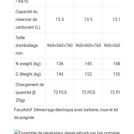
/ kw.h)
Capacité du
réservoir de
13.5
13.5
13.5
carburant (L)
Taille
d'emballage
960×560×760
960×560×760
960×560×760
mm
N.weight (kg)
136
145
148
G.Weight (kg)
143
152
155
Chargement de
quantité @
72 PCS
72 PCS
72 PCS
20gp
Facultatif: Démarrage électrique avec batterie, roue et kit
de poignée