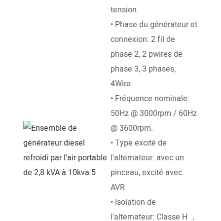
Prop
tension.
diese
• Phase du générateur et
• Mo
connexion: 2 fil de
mote
phase 2, 2 pwires de
refro
phase 3, 3 phases,
mote
4Wire.
dire
• Fréquence nominale:
• Vi
50Hz @ 3000rpm / 60Hz
3000
@ 3600rpm.
• Ty
• Type excité de
déma
l'alternateur: avec un
déma
pinceau, excité avec
12V
AVR
• Con
• Isolation de
méc
l'alternateur: Classe H ，