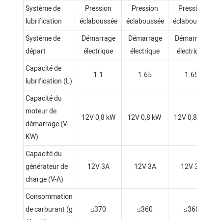
Système de
Pression
Pression
Pression
lubrification
éclaboussée
éclaboussée
éclaboussée
Système de
Démarrage
Démarrage
Démarrage
départ
électrique
électrique
électrique
Capacité de
1.1
1.65
1.65
lubrification (L)
Capacité du
moteur de
12V 0,8 kW
12V 0,8 kW
12V 0,8 kW
démarrage (V-
KW)
Capacité du
générateur de
12V 3A
12V 3A
12V 3A
charge (V-A)
Consommation
de carburant (g
≤370
≤360
≤360