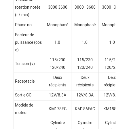
rotation notée
3000 3600
3000 3600
3000 3600
(r / min)
Phase no.
Monophasé
Monophasé
Monophasé
Facteur de
puissance (cos
1.0
1.0
1.0
φ)
115/230
115/230
115/230
Tension (v)
120/240
120/240
120/240
Deux
Deux
Deux
Réceptacle
récipients
récipients
récipients
Sortie CC
12V/8.3A
12V/8.3A
12V/8.3A
Modèle de
KM178FG
KM186FAG
KM188FG
moteur
Cylindre
Cylindre
Cylindre