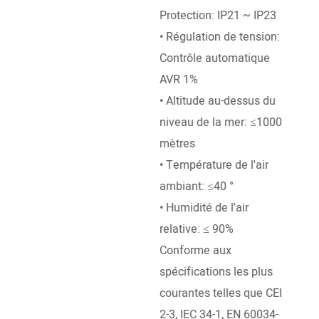
• St
Protection: IP21 ~ IP23
conc
• Régulation de tension:
de l
Contrôle automatique
40 °
AVR 1%
• Al
• Altitude au-dessus du
nive
niveau de la mer: ≤1000
mètr
mètres
• Te
• Température de l'air
ambi
ambiant: ≤40 °
• Humidité de l'air
relative: ≤ 90%
Conforme aux
spécifications les plus
courantes telles que CEI
2-3, IEC 34-1, EN 60034-