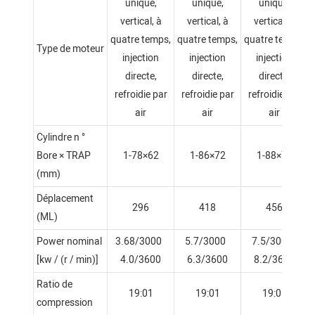
unique,
unique,
unique,
vertical, à
vertical, à
vertical, à
quatre temps,
quatre temps,
quatre temps,
Type de moteur
injection
injection
injection
directe,
directe,
directe,
refroidie par
refroidie par
refroidie par
air
air
air
Cylindre n °
Bore × TRAP
1-78×62
1-86×72
1-88×75
(mm)
Déplacement
296
418
456
(ML)
Power nominal
3.68/3000
5.7/3000
7.5/3000
[kw / (r / min)]
4.0/3600
6.3/3600
8.2/3600
Ratio de
19:01
19:01
19:01
compression