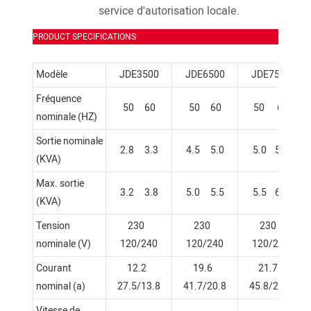
service d'autorisation locale.
PRODUCT SPECIFICATIONS
Modèle
JDE3500
JDE6500
JDE7500
Fréquence
50 60
50 60
50 60
nominale (HZ)
Sortie nominale
2.8 3.3
4.5 5.0
5.0 5.5
(KVA)
Max. sortie
3.2 3.8
5.0 5.5
5.5 6.0
(KVA)
Tension
230
230
230
nominale (V)
120/240
120/240
120/240
Courant
12.2
19.6
21.7
nominal (a)
27.5/13.8
41.7/20.8
45.8/22.9
Vitesse de